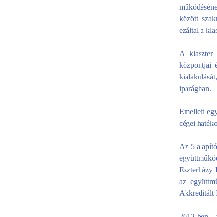
működésének
között szak
ezáltal a k
A klaszter
központjai 
kialakulásá
iparágban.
Emellett egy
cégei haték
Az 5 alapító
együttműkö
Eszterházy K
az együttm
Akkreditált 
2012-ben a