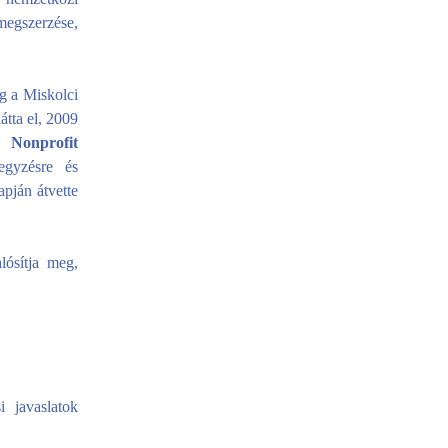
megszerzése,
ig a Miskolci
tta el, 2009
 Nonprofit
egyzésre és
apján átvette
lósítja meg,
 javaslatok