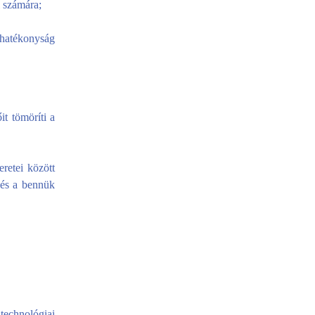
i számára;
hatékonyság
t tömöríti a
retei között
 és a bennük
 technológiai