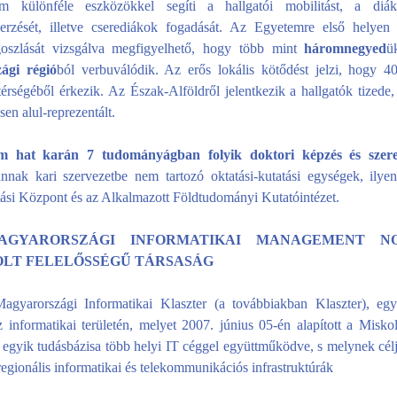
 különféle eszközökkel segíti a hallgatói mobilitást, a diák
szerzését, illetve cserediákok fogadását. Az Egyetemre első helye
goszlását vizsgálva megfigyelhető, hogy több mint
háromnegyed
ü
ági régió
ból verbuválódik. Az erős lokális kötődést jelzi, hogy 4
érségéből érkezik. Az Észak-Alföldről jelentkezik a hallgatók tizede
sen alul-reprezentált.
m hat karán 7 tudományágban folyik doktori képzés és szer
nnak kari szervezetbe nem tartozó oktatási-kutatási egységek, ilye
tási Központ és az Alkalmazott Földtudományi Kutatóintézet.
MAGYARORSZÁGI INFORMATIKAI MANAGEMENT NO
LT FELELŐSSÉGŰ TÁRSASÁG
gyarországi Informatikai Klaszter (a továbbiakban Klaszter), egy
z informatikai területén, melyet 2007. június 05-én alapított a Misko
ó egyik tudásbázisa több helyi IT céggel együttműködve, s melynek cél
 regionális informatikai és telekommunikációs infrastruktúrák