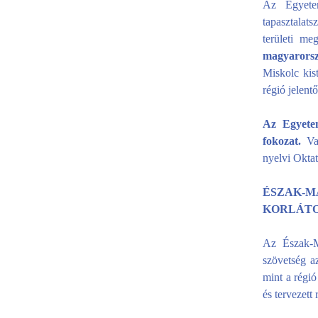
Az Egyetem
tapasztalat
területi me
magyarorsz
Miskolc kist
régió jelentő
Az Egyete
fokozat.
Va
nyelvi Okta
ÉSZAK-
KORLÁTO
Az Észak-Ma
szövetség a
mint a régi
és tervezett