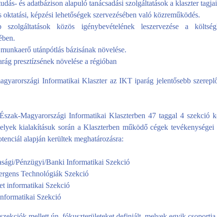
tudás- és adatbázison alapuló tanácsadási szolgáltatások a klaszter tagja
 oktatási, képzési lehetőségek szervezésében való közreműködés.
 szolgáltatások közös igénybevételének leszervezése a költség
ében.
l munkaerő utánpótlás bázisának növelése.
arág presztízsének növelése a régióban
gyarországi Informatikai Klaszter az IKT iparág jelentősebb szereplői
 Észak-Magyarországi Informatikai Klaszterben 47 taggal 4 szekció ke
lyek kialakításuk során a Klaszterben működő cégek tevékenységei
tenciál alapján kerültek meghatározásra:
sági/Pénzügyi/Banki Informatikai Szekció
rgens Technológiák Szekció
et informatikai Szekció
Informatikai Szekció
 szekciók mellett ún. fókuszterületeket definiált, melyek egyik csoportja