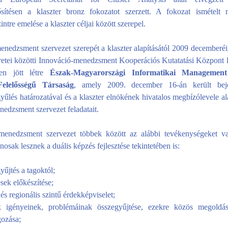
ősítésen a klaszter bronz fokozatot szerzett. A fokozat ismételt 
ntre emelése a klaszter céljai között szerepel.
enedzsment szervezet szerepét a klaszter alapításától 2009 decemberé
etei közötti Innováció-menedzsment Kooperációs Kutatatási Központ lá
en jött létre
Észak-Magyarországi Informatikai Management
Felelősségű Társaság
, amely 2009. december 16-án került bej
yűlés határozatával és a klaszter elnökének hivatalos megbízólevele al
nedzsment szervezet feladatait.
menedzsment szervezet többek között az alábbi tevékenységeket va
osak lesznek a duális képzés fejlesztése tekintetében is:
yűjtés a tagoktól;
sek előkészítése;
és regionális szintű érdekképviselet;
 igényeinek, problémáinak összegyűjtése, ezekre közös megoldási
gozása;