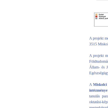
A projekt m
3515 Miskol
A projekt m
Földtudomán
Állam- és 
Egészségügyi
A
Miskolci
intézménye
tanulás par
oktatási-k
mesterképzés