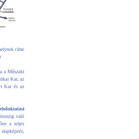
melynek címe
)
ra a Műszaki
ikai Kar, az
i Kar és az
elsőoktatási
hosszig való
ően a teljes
alapképzés,