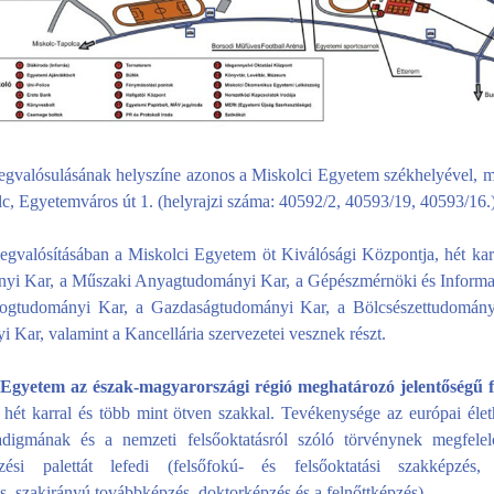
egvalósulásának helyszíne azonos a Miskolci Egyetem székhelyével, 
c, Egyetemváros út 1. (helyrajzi száma: 40592/2, 40593/19, 40593/16.
egvalósításában a Miskolci Egyetem öt Kiválósági Központja, hét ka
yi Kar, a Műszaki Anyagtudományi Kar, a Gépészmérnöki és Informat
Jogtudományi Kar, a Gazdaságtudományi Kar, a Bölcsészettudomány
 Kar, valamint a Kancellária szervezetei vesznek részt.
 Egyetem az észak-magyarországi régió meghatározó jelentőségű f
hét karral és több mint ötven szakkal. Tevékenysége az európai élet
adigmának és a nemzeti felsőoktatásról szóló törvénynek megfelel
épzési palettát lefedi (felsőfokú- és felsőoktatási szakképzés, 
, szakirányú továbbképzés, doktorképzés és a felnőttképzés).