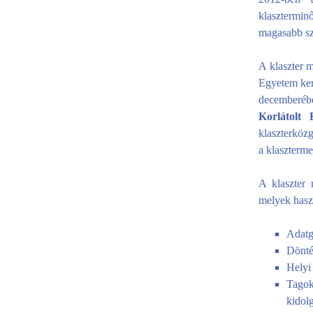
klasztermin
magasabb szi
A klaszter m
Egyetem ker
decemberéb
Korlátolt 
klaszterközg
a klaszterme
A klaszter 
melyek haszn
Adatg
Dönté
Helyi 
Tagok
kidol