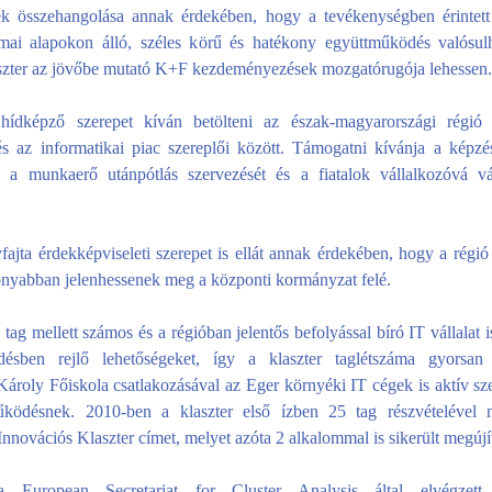
 összehangolása annak érdekében, hogy a tevékenységben érintett
mai alapokon álló, széles körű és hatékony együttműködés valósu
laszter az jövőbe mutató K+F kezdeményezések mozgatórugója lehessen.
 hídképző szerepet kíván betölteni az észak-magyarországi régió
és az informatikai piac szereplői között. Támogatni kívánja a képzés
t, a munkaerő utánpótlás szervezését és a fiatalok vállalkozóvá v
fajta érdekképviseleti szerepet is ellát annak érdekében, hogy a régió
onyabban jelenhessenek meg a központi kormányzat felé.
 tag mellett számos és a régióban jelentős befolyással bíró IT vállalat i
désben rejlő lehetőségeket, így a klaszter taglétszáma gyorsan
ároly Főiskola csatlakozásával az Eger környéki IT cégek is aktív sze
űködésnek. 2010-ben a klaszter első ízben 25 tag részvételével n
Innovációs Klaszter címet, melyet azóta 2 alkalommal is sikerült megújí
 European Secretariat for Cluster Analysis által elvégzett