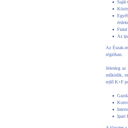
Saját 
Közös
Egyéb
érdek
Fiata
Az ip
Az Észak-ma
régióban.
Jelenleg az
működik, me
rejlő K+F po
Gazda
Konve
Intern
Ipari 
A klaszter a