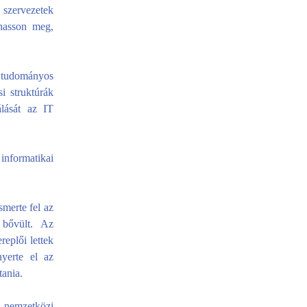
 szervezetek
lhasson meg,
 tudományos
i struktúrák
álását az IT
 informatikai
smerte fel az
 bővült. Az
replői lettek
yerte el az
tania.
 nemzetközi