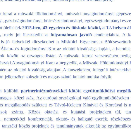
karai a műszaki földtudományi, műszaki anyagtudományi, gépészet
i, gazdaságtudományi, bölcsészettudományi, egészségtudományi és z
t ölelik fel
. 2015-ben, 43 egyetem és főiskola között, a 12. helyen á
,
mely jól illeszkedik
a folyamatosan javuló
tendenciához. A ka
 is jó helyekkel dicsekedhet a Miskolci Egyetem: a Bölcsészettud
 Állam- és Jogtudományi Kar az oktatói kiválóság alapján, a hatodik 
rok között az országos listán. A műszaki karok versenyében pedig
szaki Anyagtudományi Kara a negyedik, a Műszaki Földtudományi K
ntén az oktatói kiválóság alapján. A tanszékeken, integrált intézetekbe
n jellemzően sokszínű és magas szintű kutatói munka folyik.
m külföldi
partnerintézményekkel kötött együttműködési megáll
magas, közel száz. Az európai országokkal való együttműködéseken
os megállapodás született és Távol-Keleten Kínával és Koreával is 
ások száma. Közös oktatási és kutatási projekteken túl, tan
 nemzetközi konferenciák, oktató- és hallgató cserék, részképzé
, tanszéki közös projektek és tanulmányutak alkotják az együttműköd