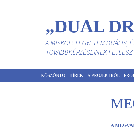
„DUAL DR
A MISKOLCI EGYETEM DUÁLIS, 
TOVÁBBKÉPZÉSEINEK FEJLESZTÉ
Kilépés
KÖSZÖNTŐ
HÍREK
A PROJEKTRŐL
PRO
a
tartalomba
ME
A MEGVA