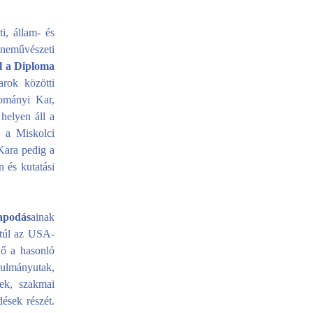
i, állam- és
eneművészeti
ll a Diploma
rok közötti
ományi Kar,
helyen áll a
 a Miskolci
ara pedig a
n és kutatási
apodás
ainak
 túl az USA-
nő a hasonló
ulmányutak,
sek, szakmai
ések részét.