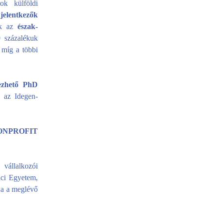
ok külföldi
n
jelentkezők
k az
észak-
0 százalékuk
, míg a többi
ezhető PhD
n az Idegen-
NPROFIT
 vállalkozói
lci Egyetem,
ja a meglévő