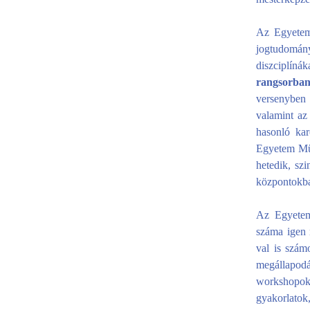
Az Egyetem 
jogtudomány
diszciplínáka
rangsorban
versenyben
valamint az
hasonló ka
Egyetem Mű
hetedik, szi
központokba
Az Egyete
száma igen 
val is szám
megállapod
workshopok,
gyakorlatok