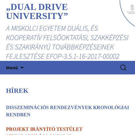
„DUAL DRIVE
UNIVERSITY”
A MISKOLCI EGYETEM DUÁLIS, ÉS
KOOPERATÍV FELSŐOKTATÁSI, SZAKKÉPZÉSI
ÉS SZAKIRÁNYÚ TOVÁBBKÉPZÉSEINEK
FEJLESZTÉSE EFOP-3.5.1-16-2017-00002
Kilépés
Keresés:
Menü
a
tartalomba
HÍREK
DISSZEMINÁCIÓS RENDEZVÉNYEK KRONOLÓGIAI
RENDBEN
PROJEKT IRÁNYÍTÓ TESTÜLET