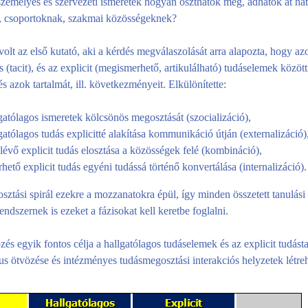
 személyes és szervezeti ismeretek hogyan oszthatók meg, adhatók át h
 csoportoknak, szakmai közösségeknek?
olt az első kutató, aki a kérdés megválaszolását arra alapozta, hogy azo
s (tacit), és az explicit (megismerhető, artikulálható) tudáselemek között
és azok tartalmát, ill. következményeit. Elkülönítette:
gatólagos ismeretek kölcsönös megosztását (szocializáció),
gatólagos tudás explicitté alakítása kommunikáció útján (externalizáció)
lévő explicit tudás elosztása a közösségek felé (kombináció),
rhető explicit tudás egyéni tudássá történő konvertálása (internalizáció).
ztási spirál ezekre a mozzanatokra épül, így minden összetett tanulási
endszernek is ezeket a fázisokat kell keretbe foglalni.
zés egyik fontos célja a hallgatólagos tudáselemek és az explicit tudást
us ötvözése és intézményes tudásmegosztási interakciós helyzetek létre