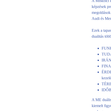
A Miskolci E
képzések pro
megoldások 
Audi és Mer
Ezek a tapas
dualitás töb
FUNKC
TUDÁS
IRÁNY
FINAN
ÉRDE
kezel
TÉRBE
IDŐBE
A ME duális 
kiemelt fig