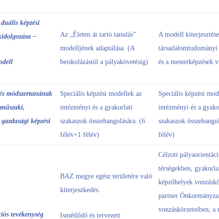
duális képzési
Az „Életen át tartó tanulás”
A modell kiterjesztése
kidolgozása –
modelljének adaptálása. (A
társadalomtudományi 
dell
beiskolázástól a pályakövetésig)
és a mesterképzések v
zés módszertanának
Speciális képzési modellek az
Speciális képzési mod
 műszaki,
intézményi és a gyakorlati
intézményi és a gyako
 gazdasági képzési
szakaszok összehangolására. (6
szakaszok összehangol
félév+1 félév)
félév)
Célzott pályaorientá
térségekben, gyakorla
BAZ megye egész területére való
képzőhelyek vonzáskö
kiterjeszkedés.
partner Önkormányza
vonzáskörzeteiben, a
iós tevékenység
Ismétlődő és tervezett