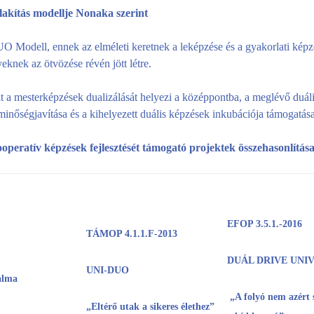
lakítás modellje Nonaka szerint
Modell, ennek az elméleti keretnek a leképzése és a gyakorlati képz
knek az ötvözése révén jött létre.
t a mesterképzések dualizálását helyezi a középpontba, a meglévő duál
inőségjavítása és a kihelyezett duális képzések inkubációja támogatása
ooperatív képzések fejlesztését támogató projektek összehasonlítás
EFOP 3.5.1.-2016
TÁMOP 4.1.1.F-2013
DUÁL DRIVE UNI
UNI-DUO
alma
„A folyó nem azért 
„Eltérő utak a sikeres élethez”