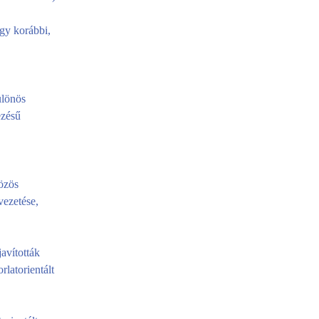
egy korábbi,
ülönös
ezésű
özös
vezetése,
avították
latorientált