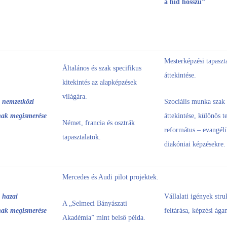
a híd hosszú”
Mesterképzési tapaszt
Általános és szak specifikus
áttekintése.
kitekintés az alapképzések
világára.
s nemzetközi
Szociális munka szak
inak megismerése
áttekintése, különös te
Német, francia és osztrák
református – evangél
tapasztalatok.
diakóniai képzésekre.
Mercedes és Audi pilot projektek.
 hazai
Vállalati igények stru
A „Selmeci Bányászati
inak megismerése
feltárása, képzési ága
Akadémia” mint belső példa.