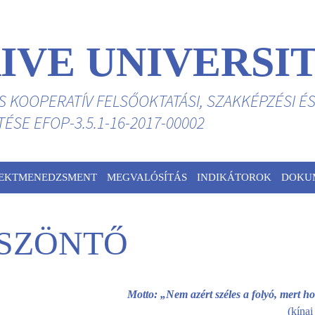
IVE UNIVERSI
ÉS KOOPERATÍV FELSŐOKTATÁSI, SZAKKÉPZÉSI É
SE EFOP-3.5.1-16-2017-00002
JEKTMENEDZSMENT
MEGVALÓSÍTÁS
INDIKÁTOROK
DOKU
SZÖNTŐ
Motto: „Nem azért széles a folyó, mert ho
(kína