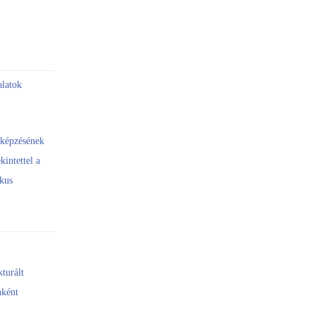
alatok
 képzésének
kintettel a
ikus
kturált
nként