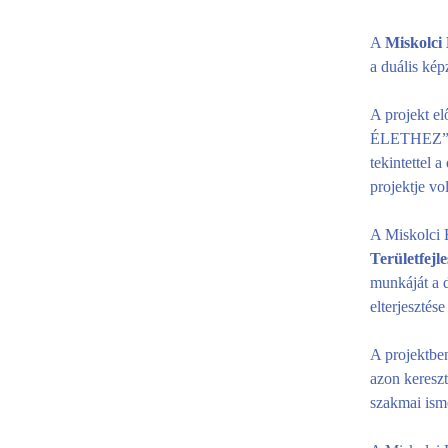
A
Miskolci
a duális kép
A projekt 
ÉLETHEZ” – 
tekintettel
projektje vol
A Miskolci 
Területfejl
munkáját a d
elterjesztés
A projektben
azon kereszt
szakmai isme