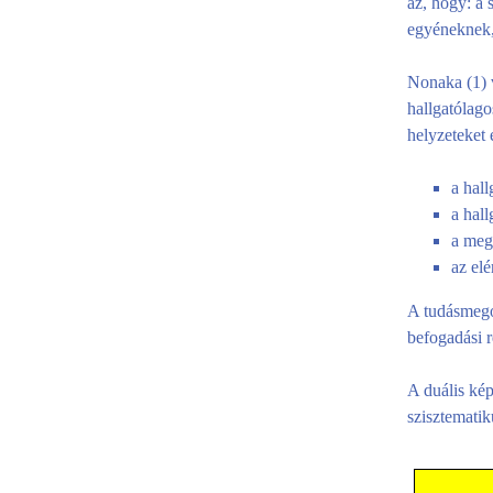
az, hogy: a
egyéneknek,
Nonaka (1) v
hallgatólago
helyzeteket 
a hall
a hall
a meg
az elé
A tudásmegos
befogadási r
A duális kép
szisztematik