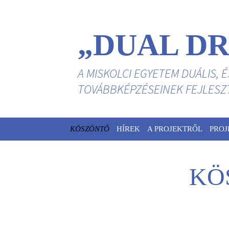
„DUAL DR
A MISKOLCI EGYETEM DUÁLIS, 
TOVÁBBKÉPZÉSEINEK FEJLESZTÉ
Kilépés
KÖSZÖNTŐ
HÍREK
A PROJEKTRŐL
PRO
a
tartalomba
KÖ