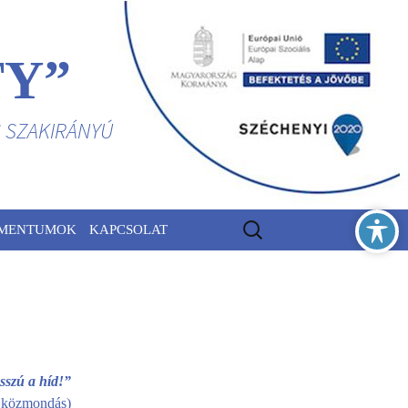
TY”
S SZAKIRÁNYÚ
Keresés:
MENTUMOK
KAPCSOLAT
sszú a híd!”
i közmondás)