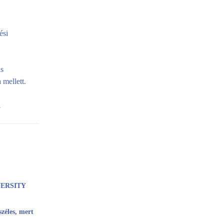
ési
is
 mellett.
a
VERSITY
széles, mert