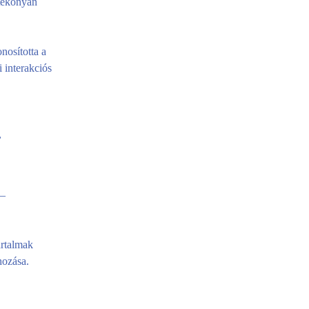
atékonyan
nosította a
i interakciós
,
 –
artalmak
hozása.