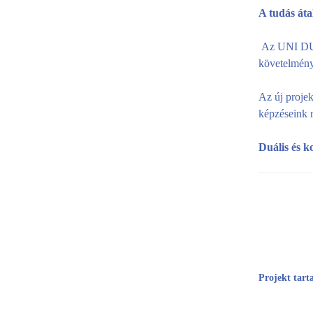
A tudás áta
Az UNI DUO 
követelménye
Az új projek
képzéseink m
Duális és k
Projekt tart