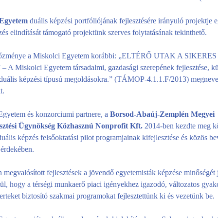
 Egyetem
duális képzési portfóliójának fejlesztésére irányuló projektje 
zés elindítását támogató projektünk szerves folytatásának tekinthető.
előzménye a Miskolci Egyetem korábbi: „ELTÉRŐ UTAK A SIKERES
A Miskolci Egyetem társadalmi, gazdasági szerepének fejlesztése, k
 a duális képzési típusú megoldásokra.” (TÁMOP-4.1.1.F/2013) megnev
t.
Egyetem és konzorciumi partnere, a
Borsod-Abaúj-Zemplén Megyei
esztési Ügynökség Közhasznú Nonprofit Kft.
2014-ben kezdte meg k
uális képzés felsőoktatási pilot programjainak kifejlesztése és közös be
e érdekében.
 megvalósított fejlesztések a jövendő egyetemisták képzése minőségét j
ül, hogy a térségi munkaerő piaci igényekhez igazodó, változatos gyakor
rteket biztosító szakmai programokat fejlesztettünk ki és vezetünk be.