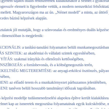
gyetem sajátos duális rendszerének kialakításakor a Selmec-i gyakorlat
gresszív elemeit is figyelembe vettük, a modern nemzetközi felsőoktat
mellett. Magyarországon ma az ún. „Német modell” a minta, az úttörő j
cedes bázisú képzések alapján.
ztalatok jól mutatják, hogy a színvonalas és eredményes duális képzés
b dimenzióban is megjelenik:
IONÁLIS: a tanítási-tanulási folyamaton belüli munkamegosztásban
 SZINTEK: az akadémiai és vállalati szintek egyesítésében,
ÍTÁS: szakmai irányítás és ellenőrzés kettősségében,
SZÍROZÁS: a forrásbevonás, és a költségmegosztás terén,
KELTSÉG MEGTEREMTÉSE: az anyagi-erkölcsi ösztönzés, pályaor
ésében,
NI: az előadó terem és a munkakörnyezet párhuzamos jelenlétében,
NI: tanéven belüli hosszabb tanulmányi időszak tagolásában.
képzési modellje tudásmenedzselési alapokra építve került kialakításr
yelmet kap az ismeretek megosztása folyamatainak egyik kulcskérdése, 