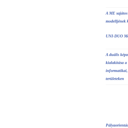
A ME sajátos 
modelljének 
UNI-DUO Mo
A duális kép
kialakítása a
informatikai,
területeken
Pályaorientác