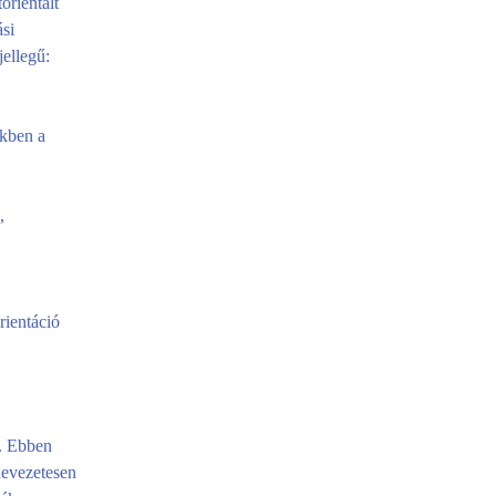
orientált
ási
ellegű:
ekben a
,
ientáció
a. Ebben
nevezetesen