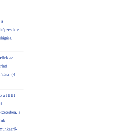
 a
képzésekre
ilágára.
ellek az
rlati
ására. (4
ció a HHH
ti
rzeteiben, a
tok
 munkaerő-